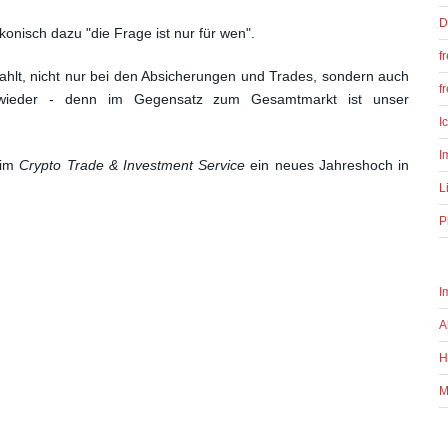
D
onisch dazu "die Frage ist nur für wen".
f
ahlt, nicht nur bei den Absicherungen und Trades,
sondern auch
f
al wieder - denn im Gegensatz zum
Gesamtmarkt ist unser
I
I
 im
Crypto Trade & Investment Service
ein neues Jahreshoch in
L
P
I
A
H
M