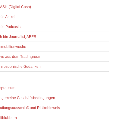
ASH (Digital Cash)
reie Artikel
reie Podcasts
ch bin Journalist, ABER…
mmobilienwoche
ive aus dem Tradingroom
hilosophische Gedanken
mpressum
llgemeine Geschäftsbedingungen
aftungsausschluß und Risikohinweis
itblubbern