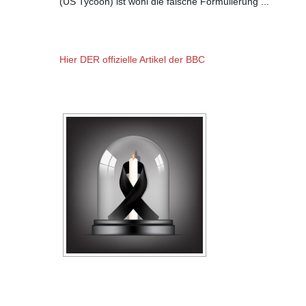
(US Tycoon) ist wohl die falsche Formulierung ...
Hier DER offizielle Artikel der BBC