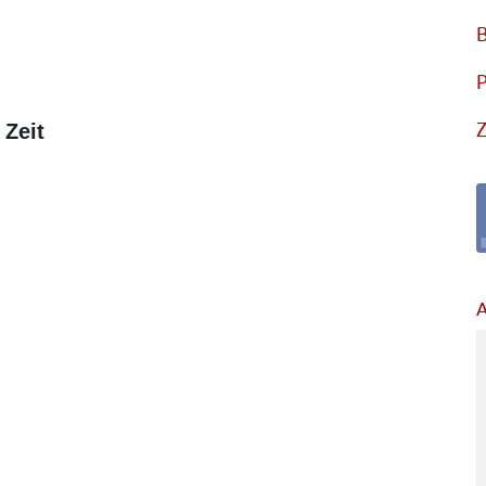
B
P
Z
 Zeit
A