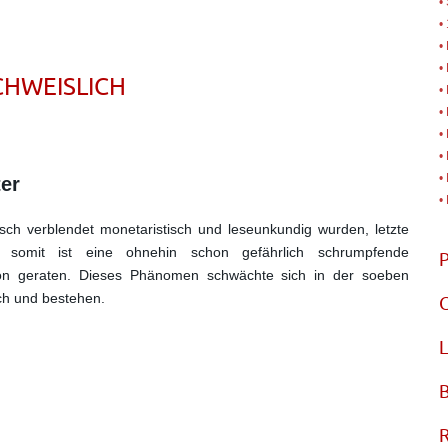
•
•
•
•
CHWEISLICH
•
•
•
•
•
er
•
sch verblendet monetaristisch und leseunkundig wurden, letzte
d somit ist eine ohnehin schon gefährlich schrumpfende
on geraten. Dieses Phänomen schwächte sich in der soeben
ich und bestehen.
C
L
B