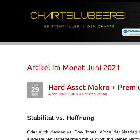
Artikel im Monat
Juni 2021
Juni
Hard Asset Makro + Premi
29
Autor:
Volker Carus & Christian Vartian
2021
Stabilität vs. Hoffnung
Oder auch Nasdaq vs. Dow Jones. Wobei der Nasdaq hier
aufgestellten Unternehmen mit Zukunft und keinen Netto