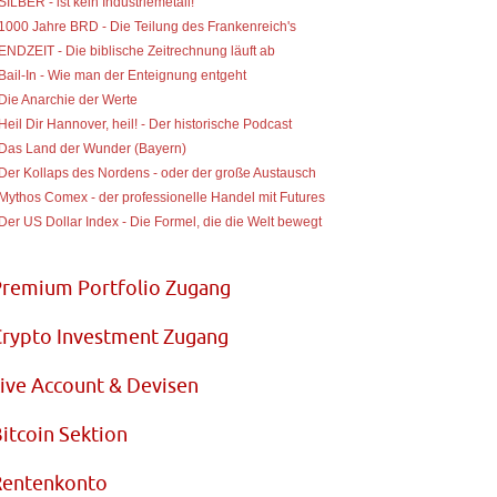
 SILBER - ist kein Industriemetall!
 1000 Jahre BRD - Die Teilung des Frankenreich's
 ENDZEIT - Die biblische Zeitrechnung läuft ab
 Bail-In - Wie man der Enteignung entgeht
 Die Anarchie der Werte
 Heil Dir Hannover, heil! - Der historische Podcast
 Das Land der Wunder (Bayern)
 Der Kollaps des Nordens - oder der große Austausch
 Mythos Comex - der professionelle Handel mit Futures
 Der US Dollar Index - Die Formel, die die Welt bewegt
Premium Portfolio Zugang
rypto Investment Zugang
ive Account & Devisen
itcoin Sektion
Rentenkonto