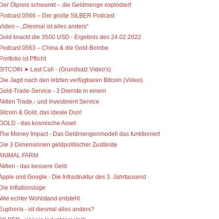
 Der Ölpreis schwankt – die Geldmenge explodiert
 Podcast 0566 – Der große SILBER Podcast
 Video – „Diesmal ist alles anders“
 Gold knackt die 3500 USD - Ergebnis des 24.02.2022
 Podcast 0563 – China & die Gold-Bombe
Portfolio ist Pflicht
 BITCOIN ➤ Last Call - (Grundsatz Video's)
 Die Jagd nach den letzten verfügbaren Bitcoin (Video)
 Gold-Trade-Service - 3 Dienste in einem
 Aktien Trade,- und Investment Service
 Bitcoin & Gold, das ideale Duo!
 GOLD - das kosmische Asset
 The Money Impact - Das Geldmengenmodell das funktioniert
 Die 3 Dimensionen geldpolitischer Zustände
 ANIMAL FARM
 Aktien - das bessere Geld
 Apple und Google - Die Infrastruktur des 3. Jahrtausend
 Die Inflationslüge
 Wie echter Wohlstand entsteht
 Euphoria - ist diesmal alles anders?