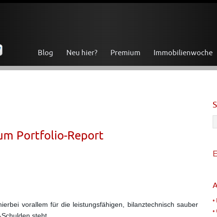
Blog
Neu hier?
Premium
Immobilienwoche
um Portfolio-Report
E
A
•
bei vorallem für die leistungsfähigen, bilanztechnisch sauber
•
-Schulden steht.