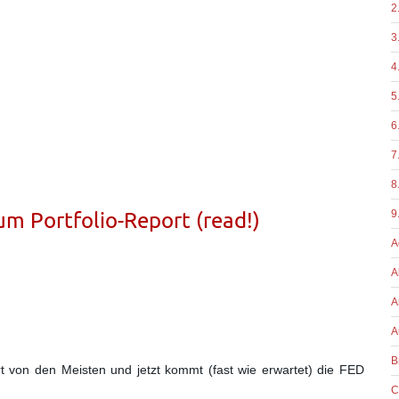
2
3
4
5
6
7
8
m Portfolio-Report (read!)
9
A
A
A
A
B
ert von den Meisten und jetzt kommt
(fast wie erwartet) die FED
C