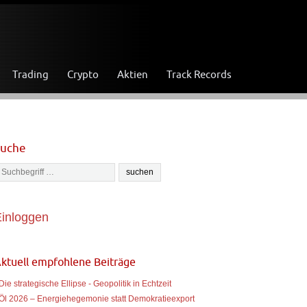
Trading
Crypto
Aktien
Track Records
Suche
inloggen
ktuell empfohlene Beiträge
 Die strategische Ellipse - Geopolitik in Echtzeit
 Öl 2026 – Energiehegemonie statt Demokratieexport