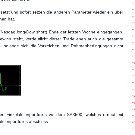
•
•
etzt und sofort setzen die anderen Parameter wieder ein über
•
hen hat.
•
•
e (Nasdaq long/Dow short) Ende der letzten Woche eingegangen
• 
 Gewinn steht, verdeutlicht dieser Trade eben auch
die gesamte
•
 - solange sich die Vorzeichen und
Rahmenbedingungen nicht
•
•
•
•
•
•
•
•
•
•
es Einzelaktienportfolios vs. dem SPX500,
welches erneut mit
•
ktienportfolios abschloss.
•
•