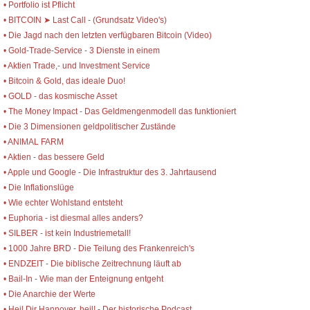
• Portfolio ist Pflicht
• BITCOIN ➤ Last Call - (Grundsatz Video's)
• Die Jagd nach den letzten verfügbaren Bitcoin (Video)
• Gold-Trade-Service - 3 Dienste in einem
• Aktien Trade,- und Investment Service
• Bitcoin & Gold, das ideale Duo!
• GOLD - das kosmische Asset
• The Money Impact - Das Geldmengenmodell das funktioniert
• Die 3 Dimensionen geldpolitischer Zustände
• ANIMAL FARM
• Aktien - das bessere Geld
• Apple und Google - Die Infrastruktur des 3. Jahrtausend
• Die Inflationslüge
• Wie echter Wohlstand entsteht
• Euphoria - ist diesmal alles anders?
• SILBER - ist kein Industriemetall!
• 1000 Jahre BRD - Die Teilung des Frankenreich's
• ENDZEIT - Die biblische Zeitrechnung läuft ab
• Bail-In - Wie man der Enteignung entgeht
• Die Anarchie der Werte
• Heil Dir Hannover, heil! - Der historische Podcast