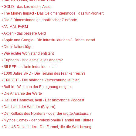
• Bitcoin & Gold, das ideale Duo!
• GOLD - das kosmische Asset
• The Money Impact - Das Geldmengenmodell das funktioniert
• Die 3 Dimensionen geldpolitischer Zustände
• ANIMAL FARM
• Aktien - das bessere Geld
• Apple und Google - Die Infrastruktur des 3. Jahrtausend
• Die Inflationslüge
• Wie echter Wohlstand entsteht
• Euphoria - ist diesmal alles anders?
• SILBER - ist kein Industriemetall!
• 1000 Jahre BRD - Die Teilung des Frankenreich's
• ENDZEIT - Die biblische Zeitrechnung läuft ab
• Bail-In - Wie man der Enteignung entgeht
• Die Anarchie der Werte
• Heil Dir Hannover, heil! - Der historische Podcast
• Das Land der Wunder (Bayern)
• Der Kollaps des Nordens - oder der große Austausch
• Mythos Comex - der professionelle Handel mit Futures
• Der US Dollar Index - Die Formel, die die Welt bewegt