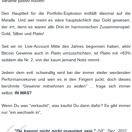
Variante passiv nutzen!
Den Hauptteil für die Portfolio-Explosion entfällt diesmal auf die
Metalle. Und wer meint es wäre hauptsächlich das Gold gewesen,
der irrt, denn es waren alle Drei im harmonischen Zusammenspiel:
Gold, Silber und Platin!
Seit wir im Live-Account Mitte des Jahres begonnen haben, aktiv
Bitcoin Gewinne auch in Platin umzuschichten, ist Platin mit +83%
seitdem die Nr. 2, von der kaum jemand Notiz nimmt.
Jedem dem evtl. schwindlig wird bei der immer steiler werdenden
Performancekurve und wen es in den Fingern juckt, doch dieses
berühmte
"Gewinne mitnehmen zu wollen"
... frage sich immer
selbst:
IN WAS?
Wenn Du was "verkaufst", was kaufst Du dann dafür?
Es gibt immer
nur "ein wechseln in",
"Du kannst nicht nicht investiert sein."
(VC: Dez. 2011