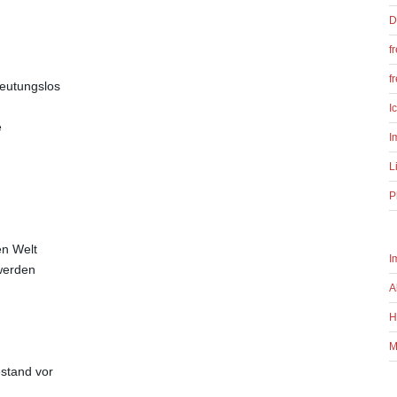
D
f
f
deutungslos
I
e
I
L
P
en Welt
I
werden
A
H
M
stand vor