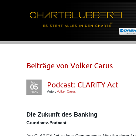
Beiträge von
Volker Carus
Aug.
Podcast: CLARITY Act
05
Autor:
Volker Carus
2026
Die Zukunft des Banking
Grundsatz-Podcast
er CLARITY Act ist kein Cryptogesetz. Wer ihn darauf re