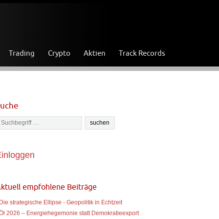
Trading
Crypto
Aktien
Track Records
Suche
inloggen
ktuell empfohlene Beiträge
 Die strategische Ellipse - Geopolitik in Echtzeit
 Öl 2026 – Energiehegemonie statt Demokratieexport