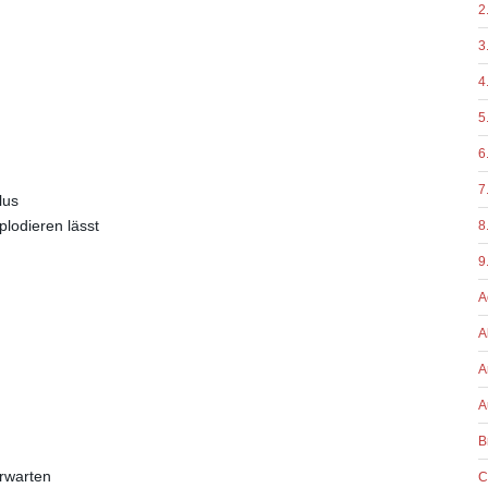
2
3
4
5
6
7
lus
plodieren lässt
8
9
A
A
A
A
B
rwarten
C