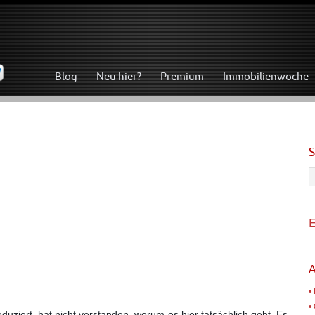
Blog
Neu hier?
Premium
Immobilienwoche
E
A
•
•
duziert, hat nicht verstanden, worum es hier tatsächlich geht. Es