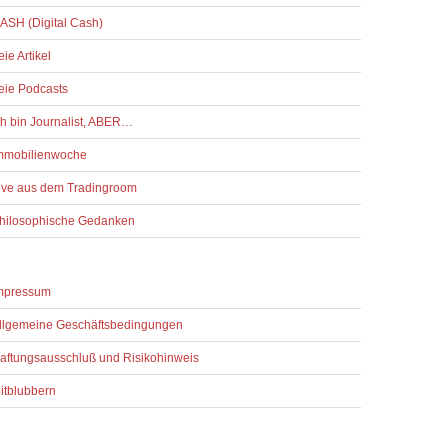
ASH (Digital Cash)
reie Artikel
reie Podcasts
ch bin Journalist, ABER…
mmobilienwoche
ive aus dem Tradingroom
hilosophische Gedanken
mpressum
llgemeine Geschäftsbedingungen
aftungsausschluß und Risikohinweis
itblubbern