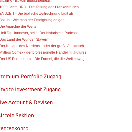
 SILBER - ist kein Industriemetall!
 1000 Jahre BRD - Die Teilung des Frankenreich's
 ENDZEIT - Die biblische Zeitrechnung läuft ab
 Bail-In - Wie man der Enteignung entgeht
 Die Anarchie der Werte
 Heil Dir Hannover, heil! - Der historische Podcast
 Das Land der Wunder (Bayern)
 Der Kollaps des Nordens - oder der große Austausch
 Mythos Comex - der professionelle Handel mit Futures
 Der US Dollar Index - Die Formel, die die Welt bewegt
Premium Portfolio Zugang
rypto Investment Zugang
ive Account & Devisen
itcoin Sektion
Rentenkonto