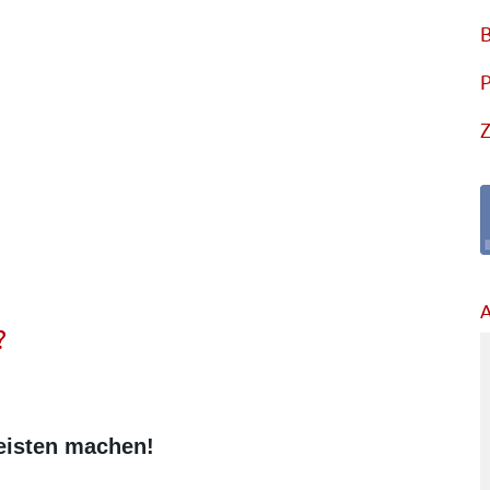
B
P
Z
A
?
eisten machen!