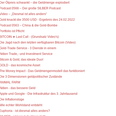
 Der Ölpreis schwankt – die Geldmenge explodiert
 Podcast 0566 – Der große SILBER Podcast
 Video – „Diesmal ist alles anders“
 Gold knackt die 3500 USD - Ergebnis des 24.02.2022
 Podcast 0563 – China & die Gold-Bombe
Portfolio ist Pflicht
 BITCOIN ➤ Last Call - (Grundsatz Video's)
 Die Jagd nach den letzten verfügbaren Bitcoin (Video)
 Gold-Trade-Service - 3 Dienste in einem
 Aktien Trade,- und Investment Service
 Bitcoin & Gold, das ideale Duo!
 GOLD - das kosmische Asset
 The Money Impact - Das Geldmengenmodell das funktioniert
 Die 3 Dimensionen geldpolitischer Zustände
 ANIMAL FARM
 Aktien - das bessere Geld
 Apple und Google - Die Infrastruktur des 3. Jahrtausend
 Die Inflationslüge
 Wie echter Wohlstand entsteht
 Euphoria - ist diesmal alles anders?