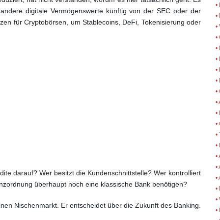
•
 andere digitale Vermögenswerte künftig von der SEC oder der
•
zen für Cryptobörsen, um Stablecoins, DeFi, Tokenisierung oder
•
•
•
• 
•
•
•
•
•
•
•
•
•
•
te darauf? Wer besitzt die Kundenschnittstelle? Wer kontrolliert
•
anzordnung überhaupt noch eine klassische Bank benötigen?
•
•
inen Nischenmarkt. Er entscheidet über die Zukunft des Banking.
•