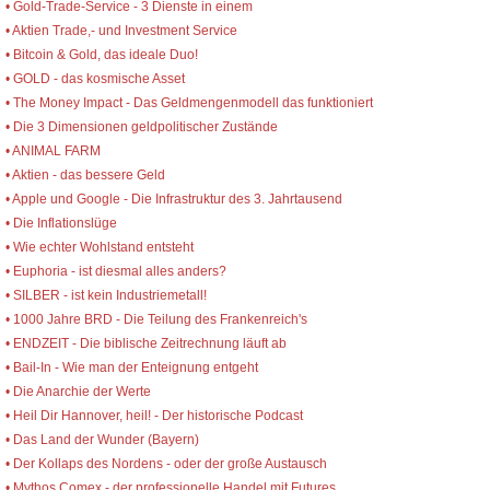
• Gold-Trade-Service - 3 Dienste in einem
• Aktien Trade,- und Investment Service
• Bitcoin & Gold, das ideale Duo!
• GOLD - das kosmische Asset
• The Money Impact - Das Geldmengenmodell das funktioniert
• Die 3 Dimensionen geldpolitischer Zustände
• ANIMAL FARM
• Aktien - das bessere Geld
• Apple und Google - Die Infrastruktur des 3. Jahrtausend
• Die Inflationslüge
• Wie echter Wohlstand entsteht
• Euphoria - ist diesmal alles anders?
• SILBER - ist kein Industriemetall!
• 1000 Jahre BRD - Die Teilung des Frankenreich's
• ENDZEIT - Die biblische Zeitrechnung läuft ab
• Bail-In - Wie man der Enteignung entgeht
• Die Anarchie der Werte
• Heil Dir Hannover, heil! - Der historische Podcast
• Das Land der Wunder (Bayern)
• Der Kollaps des Nordens - oder der große Austausch
• Mythos Comex - der professionelle Handel mit Futures