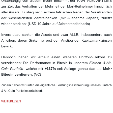
Unabhängig von diesem Event bestimmt der KAPITALMARKTZINS
zur Zeit das Verhalten der
Mehrheit der Marktteilnehmer hinsichtlich
aller Assets.
Er stieg nach extrem falkischen Reden der Vorsitzenden
der
wesentlichsten Zentralbanken (mit Ausnahme Japans) zuletzt
wieder
stark an: (USD 10 Jahre auf Jahresrenditebasis)
Invers dazu sanken die Assets und zwar ALLE, insbesondere auch
Anleihen, deren Sinken ja erst den Anstieg der Kapitalmarktzinsen
bewirkt.
Dennoch haben wir erneut einen weiteren Portfolio-Rekord zu
verzeichnen:
Die Performance in Bitcoin in unserem
Fintech & Alt-
Coin Portfolio
, welche mit
+137%
seit Auflage
genau das tut:
Mehr
Bitcoin verdienen.
(VC)
Zudem haben wir unten die eigentliche Leistungsbeschreibung unseres Fintech
& Alt-Coin Portfolios präzisiert.
WEITERLESEN