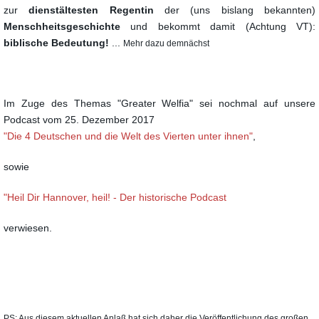
zur
dienstältesten
Regentin
der (uns bislang bekannten)
Menschheitsgeschichte
und bekommt damit (Achtung VT):
biblische Bedeutung!
...
Mehr dazu demnächst
Im Zuge des Themas "Greater Welfia" sei nochmal auf unsere
Podcast vom 25. Dezember 2017
"Die 4 Deutschen und die Welt des Vierten unter ihnen"
,
sowie
"Heil Dir Hannover, heil! - Der historische Podcast
verwiesen.
PS: Aus diesem aktuellen Anlaß hat sich daher die Veröffentlichung des großen