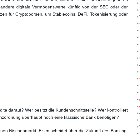
•
 andere digitale Vermögenswerte künftig von der SEC oder der
•
zen für Cryptobörsen, um Stablecoins, DeFi, Tokenisierung oder
•
•
•
• 
•
•
•
•
•
•
•
•
•
•
te darauf? Wer besitzt die Kundenschnittstelle? Wer kontrolliert
•
anzordnung überhaupt noch eine klassische Bank benötigen?
•
•
inen Nischenmarkt. Er entscheidet über die Zukunft des Banking.
•