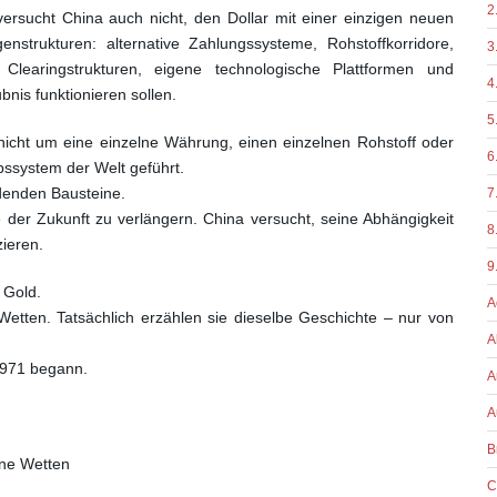
2
ersucht China auch nicht, den Dollar mit einer einzigen neuen
strukturen: alternative Zahlungssysteme, Rohstoffkorridore,
3
Clearingstrukturen, eigene technologische Plattformen und
4
nis funktionieren sollen.
5
cht um eine einzelne Währung, einen einzelnen Rohstoff oder
6
bssystem der Welt geführt.
idenden Bausteine.
7
 der Zukunft zu verlängern. China versucht, seine Abhängigkeit
8
ieren.
9
 Gold.
A
 Wetten. Tatsächlich erzählen sie dieselbe Geschichte – nur von
A
1971 begann.
A
A
B
ene Wetten
C