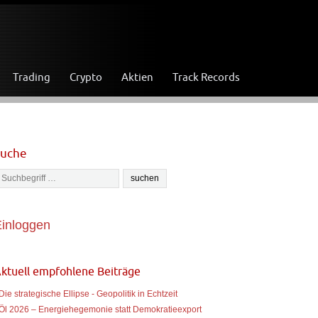
Trading
Crypto
Aktien
Track Records
Suche
inloggen
ktuell empfohlene Beiträge
 Die strategische Ellipse - Geopolitik in Echtzeit
 Öl 2026 – Energiehegemonie statt Demokratieexport