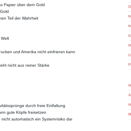
das Papier über dem Gold
D
 Gold
f
nen Teil der Wahrheit
f
I
 Welt
I
ucken und Amerika nicht einfrieren kann
L
P
teht nicht aus reiner Stärke
I
A
H
itätssprünge durch freie Entfaltung
nn gute Köpfe freisetzen
M
e nicht automatisch ein Systemrisiko dar