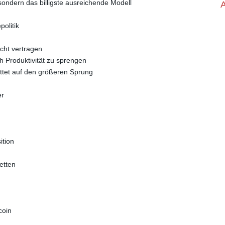
ondern das billigste ausreichende Modell
olitik
cht vertragen
h Produktivität zu sprengen
ettet auf den größeren Sprung
er
ition
etten
coin