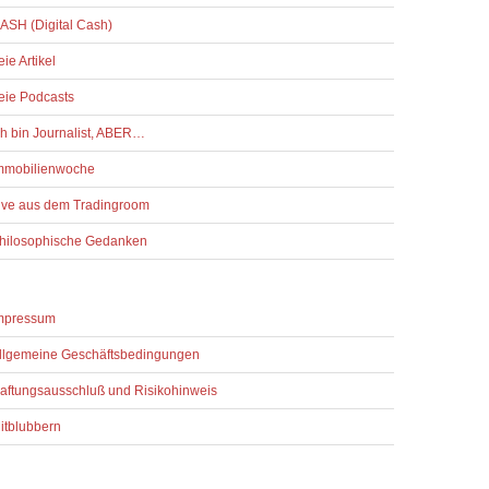
ASH (Digital Cash)
reie Artikel
reie Podcasts
ch bin Journalist, ABER…
mmobilienwoche
ive aus dem Tradingroom
hilosophische Gedanken
mpressum
llgemeine Geschäftsbedingungen
aftungsausschluß und Risikohinweis
itblubbern