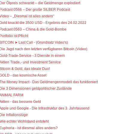
 Der Ölpreis schwankt – die Geldmenge explodiert
 Podcast 0566 – Der große SILBER Podcast
 Video – „Diesmal ist alles anders“
 Gold knackt die 3500 USD - Ergebnis des 24.02.2022
 Podcast 0563 – China & die Gold-Bombe
Portfolio ist Pflicht
 BITCOIN ➤ Last Call - (Grundsatz Video's)
 Die Jagd nach den letzten verfügbaren Bitcoin (Video)
 Gold-Trade-Service - 3 Dienste in einem
 Aktien Trade,- und Investment Service
 Bitcoin & Gold, das ideale Duo!
 GOLD - das kosmische Asset
 The Money Impact - Das Geldmengenmodell das funktioniert
 Die 3 Dimensionen geldpolitischer Zustände
 ANIMAL FARM
 Aktien - das bessere Geld
 Apple und Google - Die Infrastruktur des 3. Jahrtausend
 Die Inflationslüge
 Wie echter Wohlstand entsteht
 Euphoria - ist diesmal alles anders?