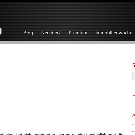
Blog
Neu hier?
Premium
Immobilienwoche
E
A
•
•
duziert, hat nicht verstanden, worum es hier tatsächlich geht. Es