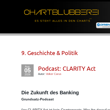
9. Geschichte & Politik
Aug.
Podcast: CLARITY Act
05
Autor:
Volker Carus
2026
Die Zukunft des Banking
Grundsatz-Podcast
er CLARITY Act ist kein Cryptogesetz. Wer ihn darauf re