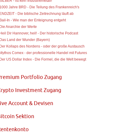
 SILBER - ist kein Industriemetall!
 1000 Jahre BRD - Die Teilung des Frankenreich's
 ENDZEIT - Die biblische Zeitrechnung läuft ab
 Bail-In - Wie man der Enteignung entgeht
 Die Anarchie der Werte
 Heil Dir Hannover, heil! - Der historische Podcast
 Das Land der Wunder (Bayern)
 Der Kollaps des Nordens - oder der große Austausch
 Mythos Comex - der professionelle Handel mit Futures
 Der US Dollar Index - Die Formel, die die Welt bewegt
Premium Portfolio Zugang
rypto Investment Zugang
ive Account & Devisen
itcoin Sektion
Rentenkonto