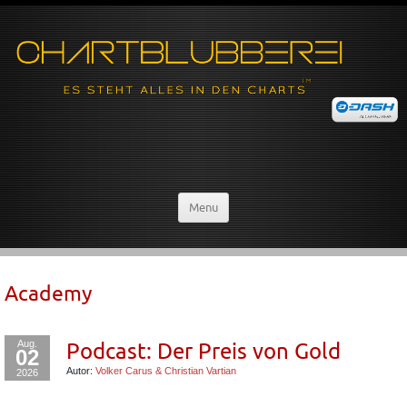
Menu
Academy
Aug.
Podcast: Der Preis von Gold
02
Autor:
Volker Carus & Christian Vartian
2026