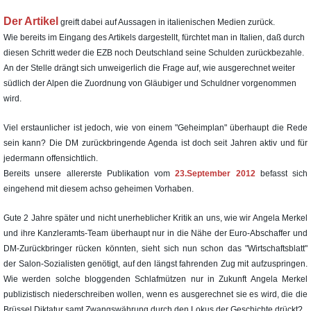
Der Artikel
greift dabei auf Aussagen in italienischen Medien zurück.
Wie bereits im Eingang des Artikels dargestellt, fürchtet man in Italien, daß durch
diesen Schritt weder die EZB noch Deutschland seine Schulden zurückbezahle.
An der Stelle drängt sich unweigerlich die Frage auf, wie ausgerechnet weiter
südlich der Alpen die Zuordnung von Gläubiger und Schuldner vorgenommen
wird.
Viel erstaunlicher ist jedoch, wie von einem "Geheimplan" überhaupt die Rede
sein kann? Die DM zurückbringende Agenda ist doch seit Jahren aktiv und für
jedermann offensichtlich.
Bereits unsere allererste Publikation vom
23.September 2012
befasst sich
eingehend mit diesem achso geheimen Vorhaben.
Gute 2 Jahre später und nicht unerheblicher Kritik an uns, wie wir Angela Merkel
und ihre Kanzleramts-Team überhaupt nur in die Nähe der Euro-Abschaffer und
DM-Zurückbringer rücken könnten, sieht sich nun schon das "Wirtschaftsblatt"
der Salon-Sozialisten genötigt, auf den längst fahrenden Zug mit aufzuspringen.
Wie werden solche bloggenden Schlafmützen nur in Zukunft Angela Merkel
publizistisch niederschreiben wollen, wenn es ausgerechnet sie es wird, die die
Brüssel Diktatur samt Zwangswährung durch den Lokus der Geschichte drückt?