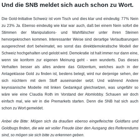
Und die SNB meldet sich auch schon zu Wort.
Die Gold-Initiative Schweiz ist vom Tisch und dies klar und eindeutig: 77% Nein
zu 23% Ja. Ebenso eindeutig wie klar war auch, daß bei einem Nein sofort die
Stimmen der Manipulations- und Wahlfälscher unter ihren Steinen
hervorgekrochen kommen. Interessanter Weise sind derartige Verlautbarungen
ausgerechnet dort beheimatet, wo sonst das direktdemokratische Modell der
Schweiz hochgehalten und gelobt wird. Demokratie ist halt immer nur dann eine,
wenn sie konform zur eigenen Meinung geht - wen wunderts. Das dieses
Verhalten besser als alles andere das Götzentum, welches auch in der
Anlageklasse Gold zu finden ist, bestens belegt, wird nur derjenige sehen, der
sich nüchtern mit dem Stoff auseinander setzt. Und während Andere
keynsianische Modelle mit linken Gedankgut gleichsetzen, was ungefähr so
wäre wie eine Claudia Roth im Vorstand der Atomlobby. Schauen wir doch
einfach mal, wie wir in die Premarkets starten. Denn die SNB hat sich auch
schon zu Wort gemeldet.
Anbei die Bitte: Mögen sich da draußen ebenso eingefleischte Goldfans und
Goldbugs finden, die wie wir voller Freude über den Ausgang des Referendums
sind, so mögen sie sich bitte zu erkennen geben.