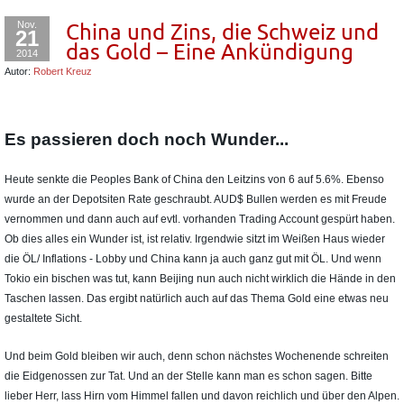
Nov.
China und Zins, die Schweiz und
21
das Gold – Eine Ankündigung
2014
Autor:
Robert Kreuz
Es passieren doch noch Wunder...
Heute senkte die Peoples Bank of China den Leitzins von 6 auf 5.6%. Ebenso
wurde an der Depotsiten Rate geschraubt. AUD$ Bullen werden es mit Freude
vernommen und dann auch auf evtl. vorhanden Trading Account gespürt haben.
Ob dies alles ein Wunder ist, ist relativ. Irgendwie sitzt im Weißen Haus wieder
die ÖL/ Inflations - Lobby und China kann ja auch ganz gut mit ÖL. Und wenn
Tokio ein bischen was tut, kann Beijing nun auch nicht wirklich die Hände in den
Taschen lassen. Das ergibt natürlich auch auf das Thema Gold eine etwas neu
gestaltete Sicht.
Und beim Gold bleiben wir auch, denn schon nächstes Wochenende schreiten
die Eidgenossen zur Tat. Und an der Stelle kann man es schon sagen. Bitte
lieber Herr, lass Hirn vom Himmel fallen und davon reichlich und über den Alpen.