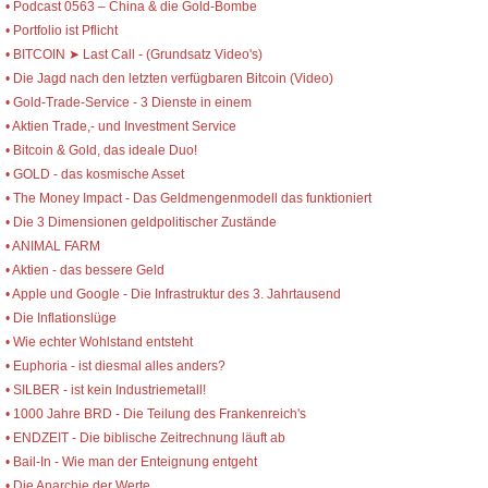
• Podcast 0563 – China & die Gold-Bombe
• Portfolio ist Pflicht
• BITCOIN ➤ Last Call - (Grundsatz Video's)
• Die Jagd nach den letzten verfügbaren Bitcoin (Video)
• Gold-Trade-Service - 3 Dienste in einem
• Aktien Trade,- und Investment Service
• Bitcoin & Gold, das ideale Duo!
• GOLD - das kosmische Asset
• The Money Impact - Das Geldmengenmodell das funktioniert
• Die 3 Dimensionen geldpolitischer Zustände
• ANIMAL FARM
• Aktien - das bessere Geld
• Apple und Google - Die Infrastruktur des 3. Jahrtausend
• Die Inflationslüge
• Wie echter Wohlstand entsteht
• Euphoria - ist diesmal alles anders?
• SILBER - ist kein Industriemetall!
• 1000 Jahre BRD - Die Teilung des Frankenreich's
• ENDZEIT - Die biblische Zeitrechnung läuft ab
• Bail-In - Wie man der Enteignung entgeht
• Die Anarchie der Werte