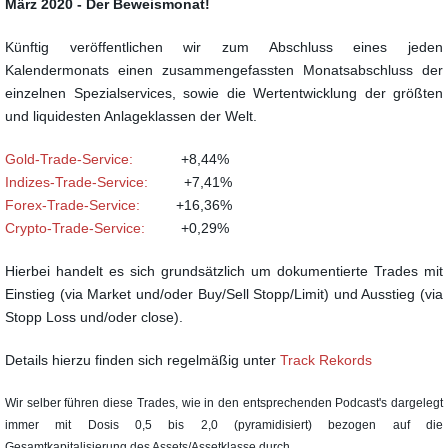
März 2020 - Der Beweismonat!
Künftig veröffentlichen wir zum Abschluss eines jeden
Kalendermonats einen zusammengefassten Monatsabschluss der
einzelnen Spezialservices, sowie die Wertentwicklung der größten
und liquidesten Anlageklassen der Welt.
Gold-Trade-Service:
+8,44%
Indizes-Trade-Service:
+7,41%
Forex-Trade-Service:
+16,36%
Crypto-Trade-Service:
+0,29%
Hierbei handelt es sich grundsätzlich um dokumentierte Trades mit
Einstieg (via Market und/oder Buy/Sell Stopp/Limit) und Ausstieg (via
Stopp Loss und/oder close).
Details hierzu finden sich regelmäßig unter
Track Rekords
Wir selber führen diese Trades, wie in den entsprechenden Podcast's dargelegt
immer mit Dosis 0,5 bis 2,0 (pyramidisiert) bezogen auf die
Gesamtkapitalisierung des Assets/Assetklasse durch.